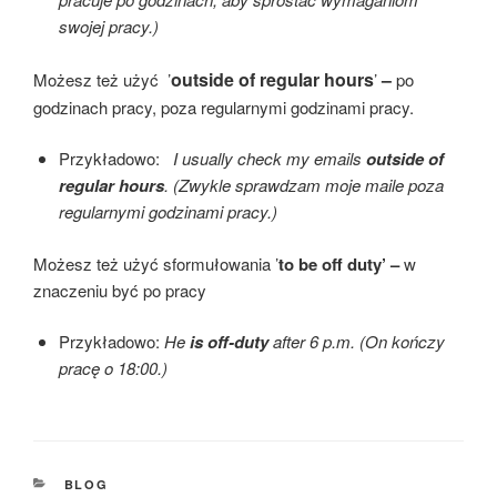
swojej pracy.)
outside of regular hours
–
Możesz też użyć ’
’
po
godzinach pracy, poza regularnymi godzinami pracy.
Przykładowo:
I usually check my emails
outside of
regular hours
.
(Zwykle sprawdzam moje maile poza
regularnymi godzinami pracy.)
Możesz też użyć sformułowania ’
to be off duty’ –
w
znaczeniu być po pracy
Przykładowo:
He
is off-duty
after 6 p.m.
(On kończy
pracę o 18:00.)
KATEGORIE
BLOG