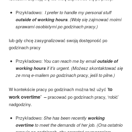
Przykładowo:
I prefer to handle my personal stuff
outside of working hours
.
(Wolę się zajmować moimi
sprawami osobistymi po godzinach pracy.)
lub gdy chcę zasygnalizować swoją dostępność po
godzinach pracy
Przykładowo:
You can reach me by email
outside of
working hours
if it’s urgent.
(Możesz skontaktować się
ze mną e-mailem po godzinach pracy, jeśli to pilne.)
to
W kontekście pracy po godzinach można też użyć ’
work overtime’ –
pracować po godzinach pracy, ‘robić’
nadgodziny.
Przykładowo:
She has been recently
working
overtime
to meet the demands of her job.
(Ona ostatnio
pracuje po godzinach, aby sprostać wymaganiom