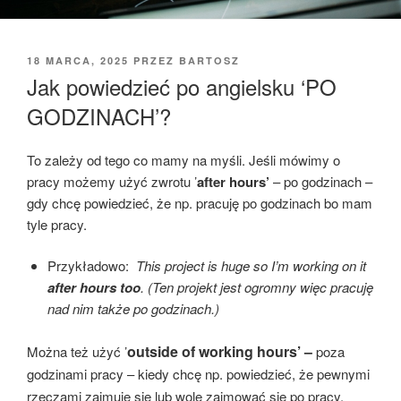
OPUBLIKOWANE
18 MARCA, 2025
PRZEZ
BARTOSZ
W
Jak powiedzieć po angielsku ‘PO
GODZINACH’?
To zależy od tego co mamy na myśli. Jeśli mówimy o
pracy możemy użyć zwrotu ’
after hours’
– po godzinach –
gdy chcę powiedzieć, że np. pracuję po godzinach bo mam
tyle pracy.
Przykładowo:
This project is huge so I’m working on it
after hours too
.
(Ten projekt jest ogromny więc pracuję
nad nim także po godzinach.)
outside of working hours’ –
Można też użyć ’
poza
godzinami pracy – kiedy chcę np. powiedzieć, że pewnymi
rzeczami zajmuję się lub wolę zajmować się po pracy.