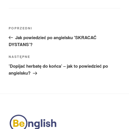
Nawigacja
Poprzedni
POPRZEDNI
wpisu
wpis
Jak powiedzieć po angielsku 'SKRACAĆ
DYSTANS’?
Następny
NASTĘPNE
wpis
’Dopijać herbatę do końca’ – jak to powiedzieć po
angielsku?