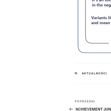
KATEGORIE
AKTUALNOŚCI
Nawigacja
Poprzedni
POPRZEDNI
wpisu
wpis
’ACHIEVEMENT JUN