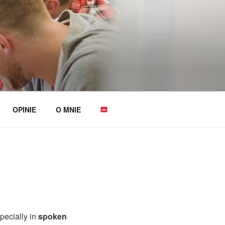
OPINIE
O MNIE
pecially in
spoken