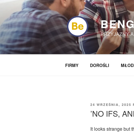
Przejdź
do
treści
BENG
PRZYJAZNY A
FIRMY
DOROŚLI
MŁOD
OPUBLIKOWANE
24 WRZEŚNIA, 2025
W
’NO IFS, A
It looks strange but