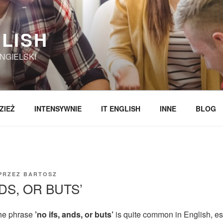
LISH
NGIELSKI
ZIEŻ
INTENSYWNIE
IT ENGLISH
INNE
BLOG
PRZEZ
BARTOSZ
NDS, OR BUTS’
 the phrase
’no ifs, ands, or buts’
is quite common in English, es