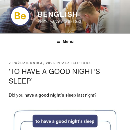
Przejdź
do
BENGLISH
treści
PRZYJAZNY ANGIELSKI
Menu
OPUBLIKOWANE
2 PAŹDZIERNIKA, 2025
PRZEZ
BARTOSZ
W
’TO HAVE A GOOD NIGHT’S
SLEEP’
Did you
have a good night’s sleep
last night?