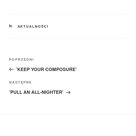
KATEGORIE
AKTUALNOŚCI
Nawigacja
Poprzedni
POPRZEDNI
wpisu
wpis
’KEEP YOUR COMPOSURE’
Następny
NASTĘPNE
wpis
’PULL AN ALL-NIGHTER’